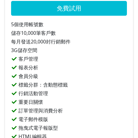
免費試用
5個使用帳號數
儲存10,000筆客戶數
每月發送20,000封行銷郵件
3G儲存空間
客戶管理
報表分析
會員分級
標籤分群：含動態標籤
行銷活動管理
重要日關懷
訂單管理與消費分析
電子郵件模版
拖曳式電子報版型
HTML編輯器