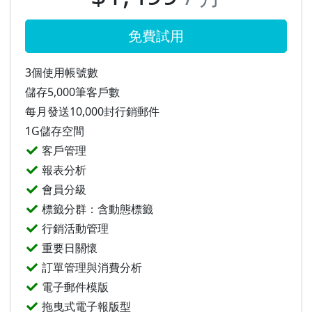
免費試用
3個使用帳號數
儲存5,000筆客戶數
每月發送10,000封行銷郵件
1G儲存空間
客戶管理
報表分析
會員分級
標籤分群：含動態標籤
行銷活動管理
重要日關懷
訂單管理與消費分析
電子郵件模版
拖曳式電子報版型