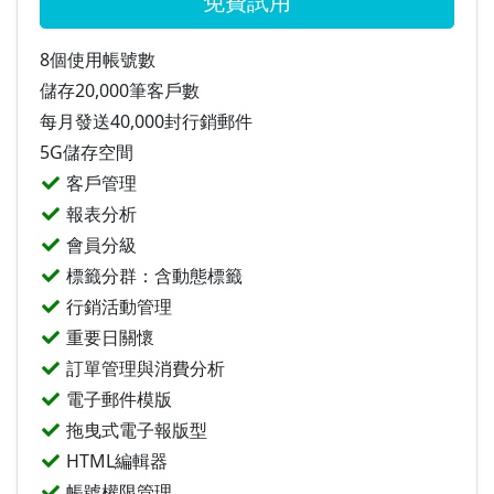
免費試用
8個使用帳號數
儲存20,000筆客戶數
每月發送40,000封行銷郵件
5G儲存空間
客戶管理
報表分析
會員分級
標籤分群：含動態標籤
行銷活動管理
重要日關懷
訂單管理與消費分析
電子郵件模版
拖曳式電子報版型
HTML編輯器
帳號權限管理