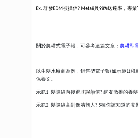
群發
被擋信
具
送達率，專業
Ex.
EDM
? Meta8
98%
關於農耕式電子報，可參考這篇文章：
農耕型
以生髮水廠商為例，銷售型電子報
如示範
和
(
1)
保養文。
示範
髮際線向後退
耽誤
顏值
網友激推的養髮
1.
?
示範
髮際線高到像清朝人
種你該知道的養
2.
? 5