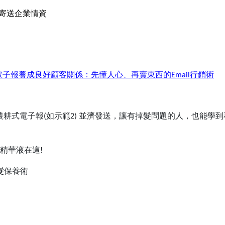
寄送企業情資
電子報養成良好顧客關係：先懂人心、再賣東西的
行銷術
Email
農耕式電子報
如示範
並濟發送，讓
有掉髮問題的人，也能學到
(
2)
精華液在這
!
髮保養術