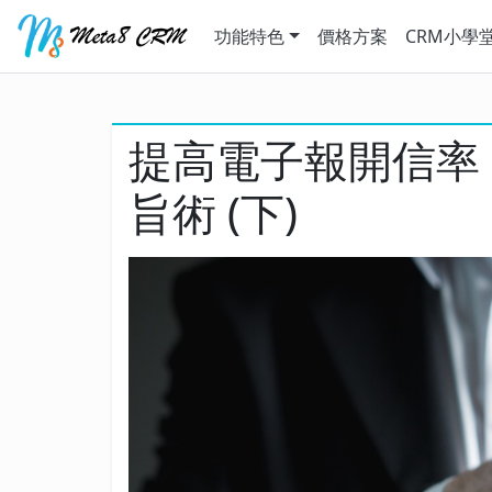
功能特色
價格方案
CRM小學
提高電子報開信率
旨術 (下)