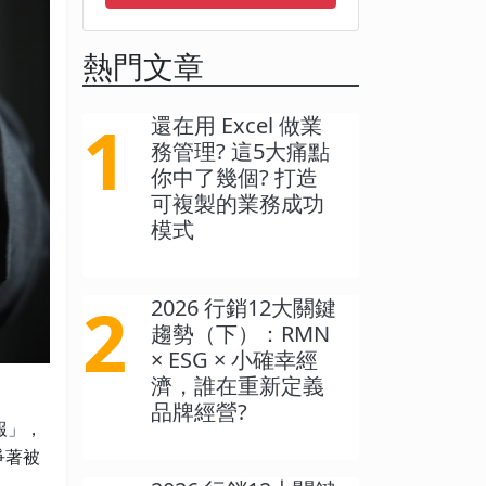
熱門文章
1
還在用 Excel 做業
務管理? 這5大痛點
你中了幾個? 打造
可複製的業務成功
模式
2
2026 行銷12大關鍵
趨勢（下）：RMN
× ESG × 小確幸經
濟，誰在重新定義
品牌經營?
報」，
爭著被