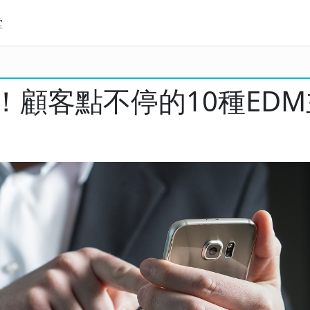
堂
！顧客點不停的10種EDM