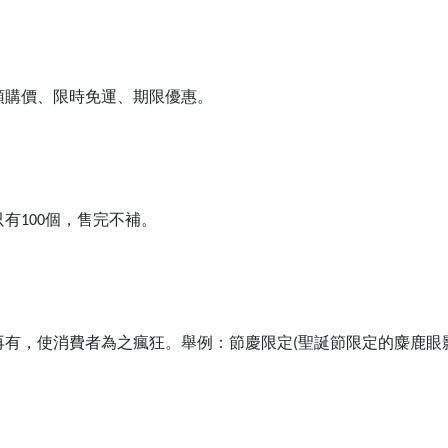
預購價、限時免運、期限優惠。
只有
個，售完不補。
100
再有，使消費者為之瘋狂。舉例：節慶限定
聖誕節限定的麋鹿眼
(