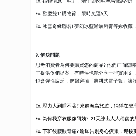
禮輕情意「粽」，端午節肉粽早鳥優惠
折
Ex.
9
歡慶雙
購物節，限時免運
天
Ex.
11
5
!
冰雪奇緣聯名
夢幻冰藍漸層唇膏等妳收藏
Ex.
!
解決問題
9.
思考消費者為何要購買您的商品
他們正面臨哪
?
了提供促銷提案，有時候也能分享一些實用文
也會彈性疲乏，偶爾穿插
「農耕式電子報」讓
壓力大到睡不著
來趟海島旅遊，徜徉在碧
Ex.
?
為何我穿衣服像阿姨
天練出人人稱羨的
Ex.
? 21
下班後
腰酸背痛
瑜珈告別身心疲累，迎接
Ex.
?