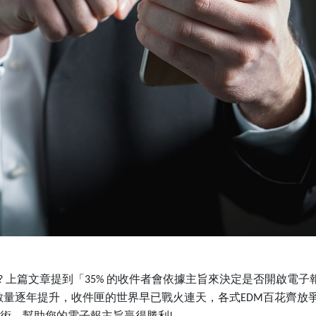
上篇文章提到「
的收件者會依據主旨來決定是否開啟電子
?
35%
數量逐年提升，收件匣的世界早已戰火連天，各式
百花齊放
EDM
術，幫助您的電子報主旨贏得勝利