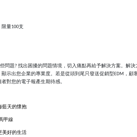
，限量
支
100
些問題
找出困擾的問題情境，切入痛點再給予解決方案。解決
?
，顯示出您企業的專業度。若是從頭到尾只發送促銷型
，顧
EDM
讀者對您的電子報產生期待感。
海藍天的懷抱
馬甲線
更美好的生活