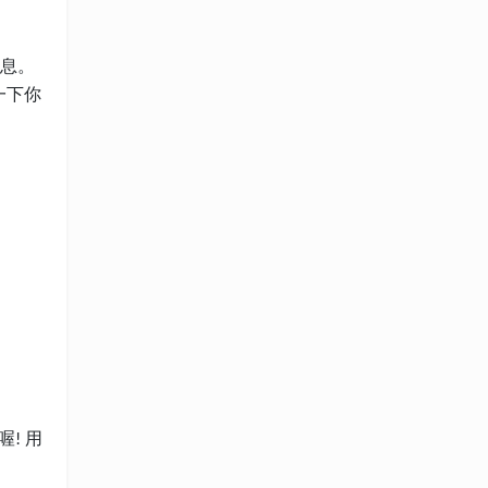
息。
一下你
喔
用
!