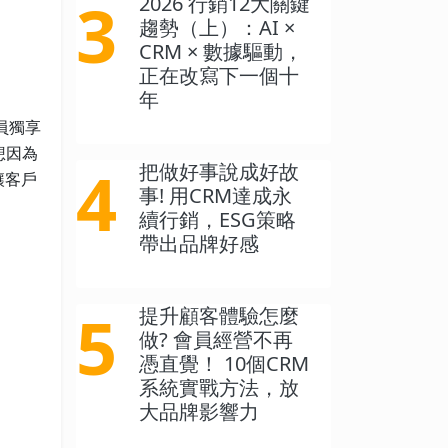
3
2026 行銷12大關鍵
趨勢（上）：AI ×
CRM × 數據驅動，
正在改寫下一個十
年
員獨享
想因為
4
把做好事說成好故
讓客戶
事! 用CRM達成永
續行銷，ESG策略
帶出品牌好感
5
提升顧客體驗怎麼
做? 會員經營不再
憑直覺！ 10個CRM
系統實戰方法，放
大品牌影響力