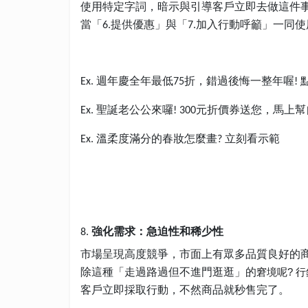
使用特定字詞，暗示與引導客戶立即去做這件
當「
提供優惠」與「
加入行動呼籲」一同使
6.
7.
週年慶全年最低
折，錯過後悔一整年喔
Ex.
75
!
聖誕老公公來囉
元折價券送您，馬上幫
Ex.
! 300
溫柔度滿分的春妝怎麼畫
立刻看示範
Ex.
?
強化需求：急迫性和稀少性
8.
市場呈現高度競爭，市面上有眾多品質良好的
除這種「走過路過但不進門逛逛」的
窘境呢
行
?
客戶立即採取行動，不然商品就秒售完了。