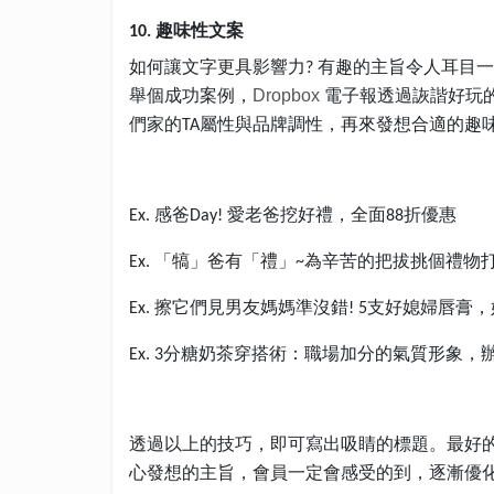
趣味性文案
10.
如何讓文字更具影響力
有趣的主旨令人耳目一
?
舉個成功案例，
電子報透過詼諧好玩
Dropbox
們家的
屬性與品牌調性，再來發想合適的趣
TA
感爸
愛老爸挖好禮，全面
折優惠
Ex.
Day!
88
「犒」爸有「禮」
為辛苦的把拔挑個禮物
Ex.
~
擦它們見男友媽媽準沒錯
支好媳婦唇膏，
Ex.
! 5
分糖奶茶穿搭術
職場加分的氣質形象，
Ex. 3
：
透過以上的技巧，即可寫出吸睛的標題。最好
心發想的主旨，會員一定會感受的到，逐漸優