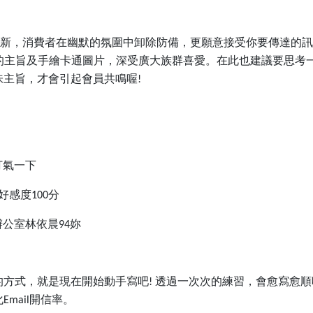
新，消費者在幽默的氛圍中卸除防備，更願意接受你要傳達的訊
的主旨及手繪卡通圖片，深受廣大族群喜愛。在此也建議要思考
味主旨，才會引起會員共鳴喔
!
打氣一下
好感度
分
100
辦公室林依晨
妳
94
的方式，就是現在開始動手寫吧
透過一次次的練習，會愈寫愈順
!
化
開信率。
Email