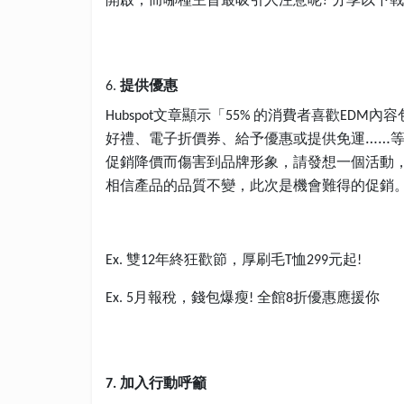
?
提供優惠
6.
文章顯示「
的消費者喜歡
內容
Hubspot
55%
EDM
好禮、電子折價券、給予優惠或提供免運……
促銷降價而傷害到品牌形象，請發想一個活動
相信產品的品質不變，此次是機會難得的促銷
雙
年終狂歡節，厚刷毛
恤
元起
Ex.
12
T
299
!
月報稅，錢包爆瘦
全館
折優惠應援你
Ex. 5
!
8
加入行動呼籲
7.