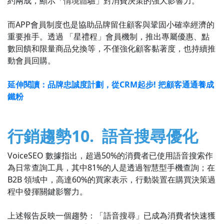
約兩成，顯示「情境體驗」對消費決策的強大影響力。
而APP會員制度也是協助品牌留住顧客與鞏固小確幸經濟的
重要推手。透過 「星禮程」會員機制，推出專屬優惠、點
數回饋和限量商品兌換等，不僅強化顧客黏著度，也持續推
動會員回購。
延伸閱讀：品牌忠誠度計劃，從CRM起步! 把顧客通通養成
鐵粉
行銷趨勢10. 語音搜尋優化
VoiceSEO 數據指出，超過50%的消費者已使用語音搜索作
為日常查詢工具，其中81%的人是透過智慧型手機查詢；在
B2B 領域中，高達60%的買家表示，行動裝置在購買決策過
程中發揮關鍵影響力。
上述報告反映一個趨勢：「語音搜尋」已成為消費者快速獲