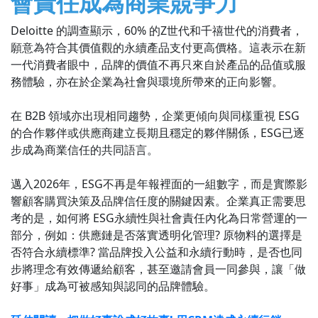
會責任成為商業競爭力
Deloitte 的調查顯示，60% 的Z世代和千禧世代的消費者，
願意為符合其價值觀的永續產品支付更高價格。這表示在新
一代消費者眼中，品牌的價值不再只來自於產品的品值或服
務體驗，亦在於企業為社會與環境所帶來的正向影響。
在 B2B 領域亦出現相同趨勢，企業更傾向與同樣重視 ESG
的合作夥伴或供應商建立長期且穩定的夥伴關係，ESG已逐
步成為商業信任的共同語言。
邁入2026年，ESG不再是年報裡面的一組數字，而是實際影
響顧客購買決策及品牌信任度的關鍵因素。企業真正需要思
考的是，如何將 ESG永續性與社會責任內化為日常營運的一
部分，例如：供應鏈是否落實透明化管理? 原物料的選擇是
否符合永續標準? 當品牌投入公益和永續行動時，是否也同
步將理念有效傳遞給顧客，甚至邀請會員一同參與，讓「做
好事」成為可被感知與認同的品牌體驗。