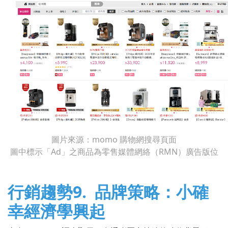
圖片來源：momo 購物網搜尋頁面
圖中標示「Ad」之商品為零售媒體網絡（RMN）廣告版位
行銷趨勢9. 品牌策略：小確
幸經濟學興起