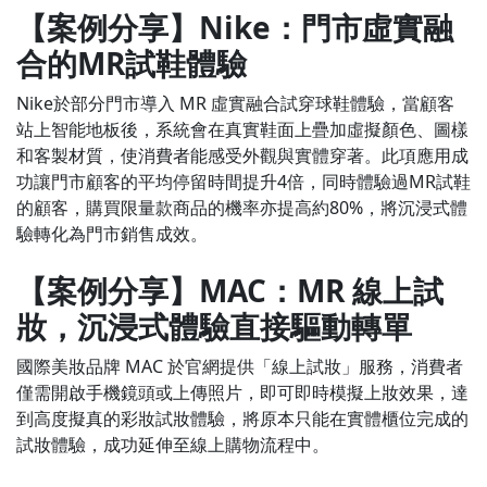
【案例分享】Nike：門市虛實融
合的MR試鞋體驗
Nike於部分門市導入 MR 虛實融合試穿球鞋體驗，當顧客
站上智能地板後，系統會在真實鞋面上疊加虛擬顏色、圖樣
和客製材質，使消費者能感受外觀與實體穿著。此項應用成
功讓門市顧客的平均停留時間提升4倍，同時體驗過MR試鞋
的顧客，購買限量款商品的機率亦提高約80%，將沉浸式體
驗轉化為門市銷售成效。
【案例分享】MAC：MR 線上試
妝，沉浸式體驗直接驅動轉單
國際美妝品牌 MAC 於官網提供「線上試妝」服務，消費者
僅需開啟手機鏡頭或上傳照片，即可即時模擬上妝效果，達
到高度擬真的彩妝試妝體驗，將原本只能在實體櫃位完成的
試妝體驗，成功延伸至線上購物流程中。