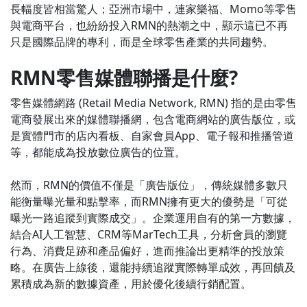
長幅度皆相當驚人；亞洲市場中，連家樂福、Momo等零售
與電商平台，也紛紛投入RMN的熱潮之中，顯示這已不再
只是國際品牌的專利，而是全球零售產業的共同趨勢。
RMN零售媒體聯播是什麼?
零售媒體網路 (Retail Media Network, RMN) 指的是由零售
電商發展出來的媒體聯播網，包含電商網站的廣告版位，或
是實體門市的店內看板、自家會員App、電子報和推播管道
等，都能成為投放數位廣告的位置。
然而，RMN的價值不僅是「廣告版位」，傳統媒體多數只
能衡量曝光量和點擊率，而RMN擁有更大的優勢是「可從
曝光一路追蹤到實際成交」。企業運用自有的第一方數據，
結合AI人工智慧、CRM等MarTech工具，分析會員的瀏覽
行為、消費足跡和產品偏好，進而推論出更精準的投放策
略。在廣告上線後，還能持續追蹤實際轉單成效，再回饋及
累積成為新的數據資產，用於優化後續行銷配置。