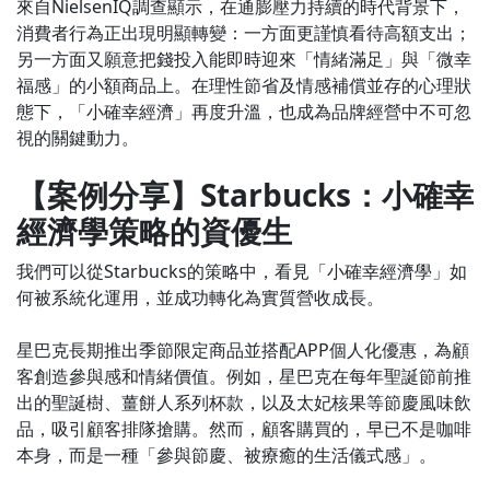
來自NielsenIQ調查顯示，在通膨壓力持續的時代背景下，
消費者行為正出現明顯轉變：一方面更謹慎看待高額支出；
另一方面又願意把錢投入能即時迎來「情緒滿足」與「微幸
福感」的小額商品上。在理性節省及情感補償並存的心理狀
態下，「小確幸經濟」再度升溫，也成為品牌經營中不可忽
視的關鍵動力。
【案例分享】Starbucks：小確幸
經濟學策略的資優生
我們可以從Starbucks的策略中，看見「小確幸經濟學」如
何被系統化運用，並成功轉化為實質營收成長。
星巴克長期推出季節限定商品並搭配APP個人化優惠，為顧
客創造參與感和情緒價值。例如，星巴克在每年聖誕節前推
出的聖誕樹、薑餅人系列杯款，以及太妃核果等節慶風味飲
品，吸引顧客排隊搶購。然而，顧客購買的，早已不是咖啡
本身，而是一種「參與節慶、被療癒的生活儀式感」。