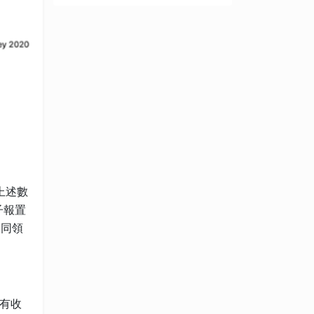
上述數
子報置
不同領
有收