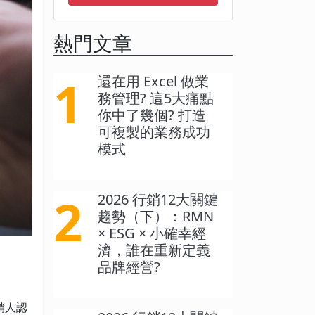
熱門文章
1
還在用 Excel 做業
務管理? 這5大痛點
你中了幾個? 打造
可複製的業務成功
模式
2
2026 行銷12大關鍵
趨勢（下）：RMN
× ESG × 小確幸經
濟，誰在重新定義
品牌經營?
銷人認