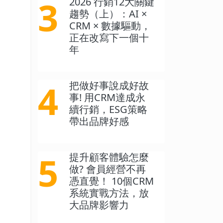
3
2026 行銷12大關鍵
趨勢（上）：AI ×
CRM × 數據驅動，
正在改寫下一個十
年
4
把做好事說成好故
事! 用CRM達成永
續行銷，ESG策略
帶出品牌好感
5
提升顧客體驗怎麼
做? 會員經營不再
憑直覺！ 10個CRM
系統實戰方法，放
大品牌影響力