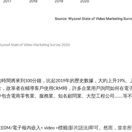
yzowl State of Video Marketing Survey 2020
的時間將來到
分鐘，比起
年的歷史數據，大約上升
。
100
2019
19%
片，故筆者在輔導客戶使用
時，許多企業用戶詢問如何在電
CRM
中包含電商零售業、服務業、知名顧問業、大型工程公司……等
在
電子報內嵌入
標籤
影片語法
即可。然而，並非所
EDM/
< video >
(
)