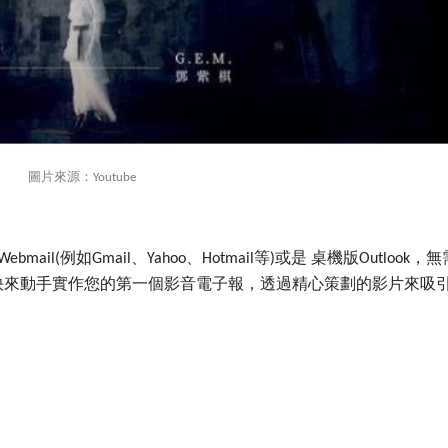
圖片來源：
Youtube
例如
、
、
等
或是
桌機版
，無
Webmail(
Gmail
Yahoo
Hotmail
)
Outlook
快來動手實作您的第一個影音電子報，透過精心策劃的影片來吸