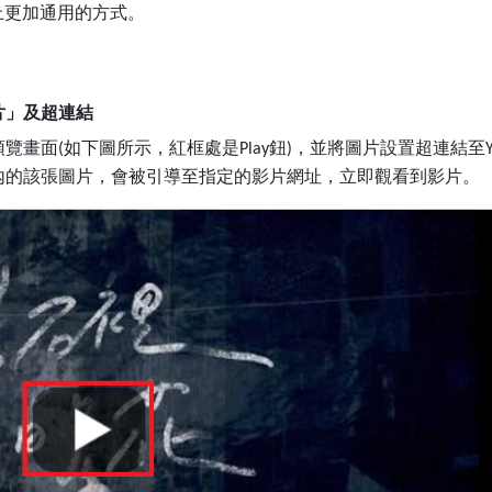
上更加通用的方式。
片」及超連結
預覽畫面
如下圖所示，紅框處是
鈕
，並將圖片設置超連結至
(
Play
)
內的該張圖片，會被引導至指定的影片網址，立即觀看到影片。