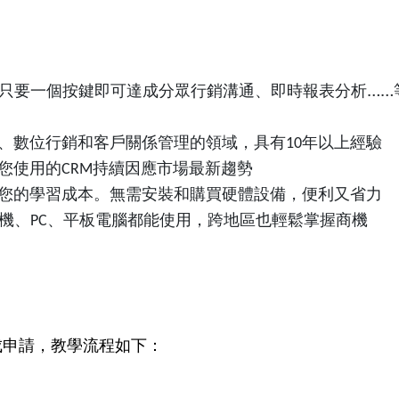
只要一個按鍵即可達成分眾行銷溝通、即時報表分析……
、數位行銷和客戶關係管理的領域，具有
年以上經驗
10
您使用的
持續因應市場最新趨勢
CRM
您的學習成本。無需安裝和購買硬體設備，便利又省力
機、
、平板電腦都能使用，跨地區也輕鬆掌握商機
PC
驟完成申請，教學流程如下：