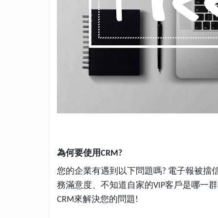
為何要使用
CRM?
您的企業有遇到以下問題嗎
電子報被擋
?
務滿意度、不知道自家的
客戶是哪一群
VIP
來解決您的問題
CRM
!