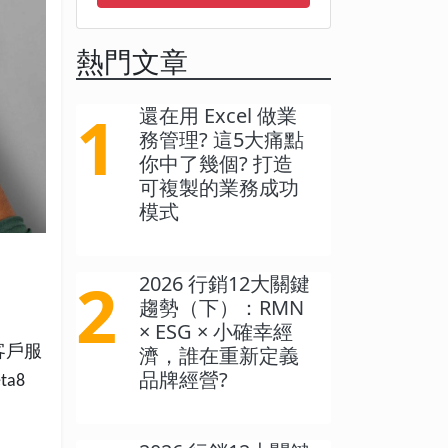
熱門文章
1
還在用 Excel 做業
務管理? 這5大痛點
你中了幾個? 打造
可複製的業務成功
模式
2
2026 行銷12大關鍵
趨勢（下）：RMN
× ESG × 小確幸經
客戶服
濟，誰在重新定義
品牌經營?
ta8