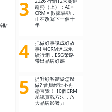
3
2026 行銷12大關鍵
趨勢（上）：AI ×
CRM × 數據驅動，
正在改寫下一個十
年
等貼
4
把做好事說成好故
事! 用CRM達成永
續行銷，ESG策略
帶出品牌好感
5
提升顧客體驗怎麼
做? 會員經營不再
憑直覺！ 10個CRM
系統實戰方法，放
大品牌影響力