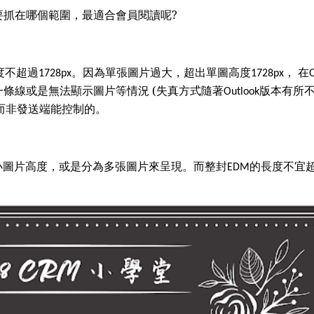
要抓在哪個範圍，最適合會員閱讀呢?
度不超過
。因為單張圖片過大，超出單圖高度
， 在
1728px
1728px
一條線或是無法顯示圖片等情況 (失真方式
隨著
版本
有所
Outlook
而非發送端能控制的。
小圖片高度，或是分為多張圖片來呈現
。而整封
的長度不宜
EDM