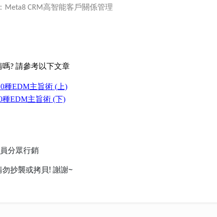
：
高智能客戶關係管理
Meta8 CRM
嗎? 請參考以下文章
種EDM主旨術 (上)
EDM主旨術 (下)
 會員分眾行銷
抄襲或拷貝! 謝謝~