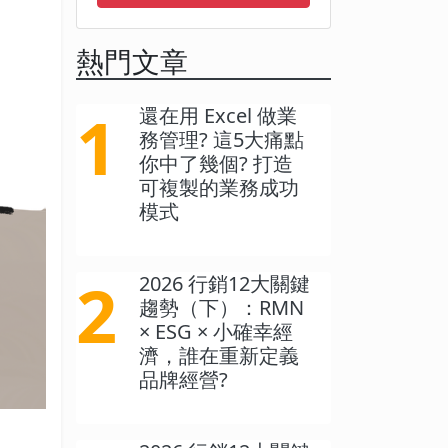
熱門文章
1
還在用 Excel 做業
務管理? 這5大痛點
你中了幾個? 打造
可複製的業務成功
模式
2
2026 行銷12大關鍵
趨勢（下）：RMN
× ESG × 小確幸經
濟，誰在重新定義
品牌經營?