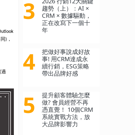
3
2026 行銷12大關鍵
趨勢（上）：AI ×
CRM × 數據驅動，
正在改寫下一個十
年
Outlook
不同
，
)
4
把做好事說成好故
事! 用CRM達成永
續行銷，ESG策略
超過
帶出品牌好感
5
提升顧客體驗怎麼
做? 會員經營不再
憑直覺！ 10個CRM
系統實戰方法，放
大品牌影響力