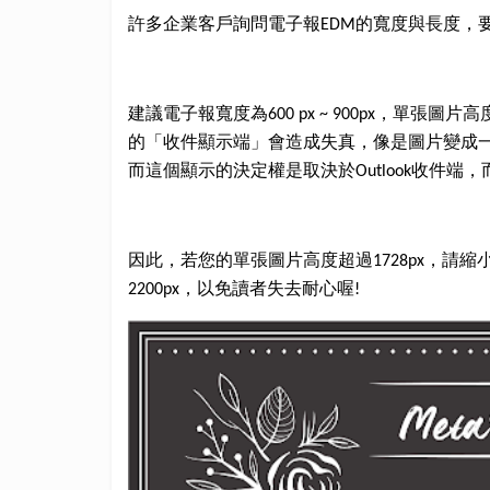
許多企業客戶詢問電子報
的寬度與長度，
EDM
建議電子報寬度為
，單張圖片高
600 px ~ 900px
的「收件顯示端」會造成失真，像是圖片
變成
而這個顯示的決定權是取決於
收件端
，
Outlook
因此，若您的單張圖片高度超過
，請縮
1728px
，以免讀者失去耐心喔
2200px
!