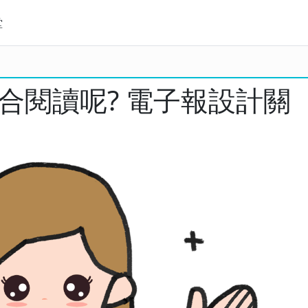
堂
合閱讀呢? 電子報設計關