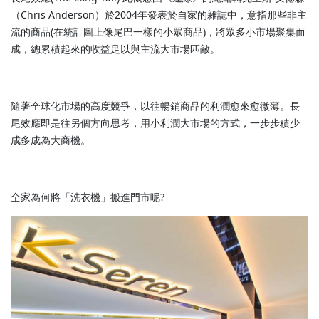
（Chris Anderson）於2004年發表於自家的雜誌中，意指那些非主
流的商品(在統計圖上像尾巴一樣的小眾商品)，將眾多小市場聚集而
成，總累積起來的收益足以與主流大市場匹敵。
隨著全球化市場的高度競爭，以往暢銷商品的利潤愈來愈微薄。長
尾效應即是往另個方向思考，用小利潤大市場的方式，一步步積少
成多成為大商機。
全家為何將「洗衣機」搬進門市呢?