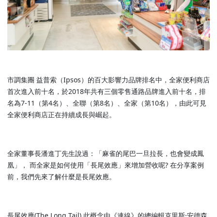
市調集團 益普索（Ipsos）的百大影響力品牌排名中，全家便利商店
首次進入前十名，於2018年共有三個零售通路品牌進入前十名，排
名為7-11（第4名）、全聯（第8名）、全家（第10名），由此可見
全家便利商店正在持續成長與崛起。
全家董事長潘進丁先生說過：「麻雀的尾巴一旦拉長，也會變成鳳
凰」， 而全家是如何使用「長尾效應」來增加營收呢? 在分享案例
前，我們先來了解什麼是長尾效應。
長尾效應(The Long Tail) 此概念由《連線》的總編輯克里斯·安德森